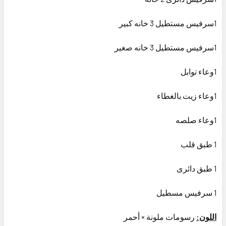
1️سرفيس مستطيل 3 خانه كبير
1️سرفيس مستطيل 3 خانه صغير
1️وعاء توابل
1️وعاء زيت بالغطاء
1️وعاء صلصه
1 طبق قلب
1 طبق دائرى
1 سرفيس مسطيل
اللون:
رسومات ملونة × أحمر