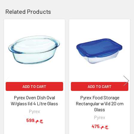
Related Products
Related
Products
ADD TO CART
ADD TO CART
Pyrex Oven Dish Oval
Pyrex Food Storage
W/glass lid 4 Litre Glass
Rectangular w\lid 20 cm
Glass
Pyrex
Pyrex
599.ج.م
475.ج.م