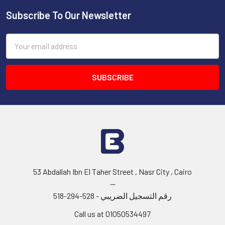
Subscribe To Our Newsletter
Footer
Email
Address
53 Abdallah Ibn El Taher Street , Nasr City , Cairo
--
رقم التسجيل الضريبي - 528-294-518
Call us at 01050534497