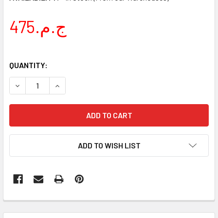
475.ج.م
QUANTITY:
DECREASE QUANTITY OF PYREX POT W/GLASS LID 3.2 LIT
INCREASE QUANTITY OF PYREX POT W/GLASS LI
ADD TO WISH LIST
FREQUENTLY