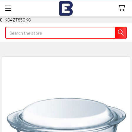
G-KC4ZT95GKC
Search