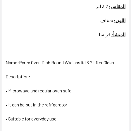
المقاس:
3.2 لتر
اللون:
شفاف
المنشأ:
فرنسا
Name:Pyrex Oven Dish Round W/glass lid 3.2 Liter Glass
Description:
• Microwave and regular oven safe
• It can be put in the refrigerator
• Suitable for everyday use