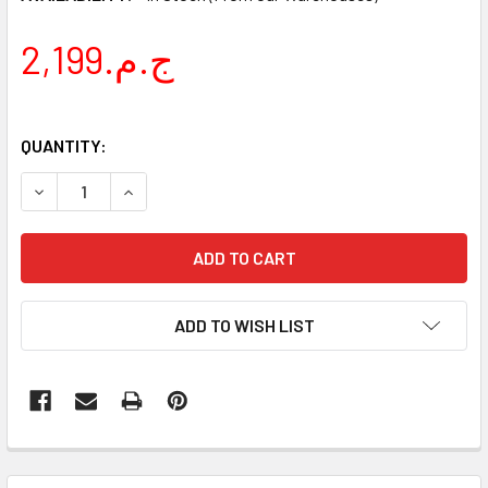
2,199.ج.م
QUANTITY:
DECREASE QUANTITY OF YATO HOSE REEL 
INCREASE QUAN
ADD TO WISH LIST
FREQUENTLY