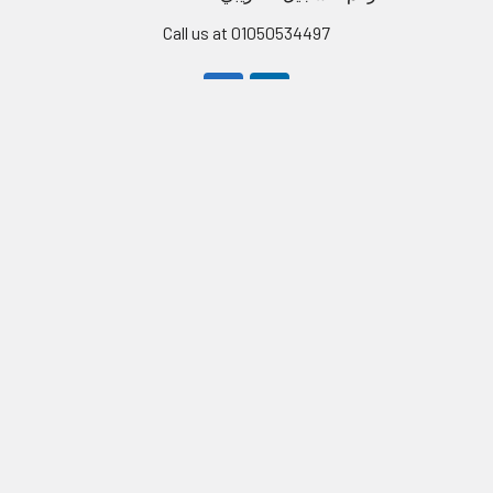
Call us at 01050534497
Navigate
Categories
Shipping & Returns
Occasions
Create Account
Bath & Bedding
Contact Us
Kitchen & Dining
Blog
Appliances & Electronics
Sitemap
Kids