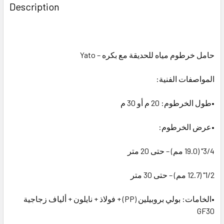
BOUGHT
Description
TOGETHER:
SELECT
ALL
حامل خرطوم مياه للحديقة مع بكره – Yato
ADD
المواصفات الفنية:
SELECTED
TO CART
•طول الخرطوم: 20 م أو 30 م
•عرض الخرطوم:
3/4" (19.0 مم) – حتى 20 متر
1/2" (12.7 مم) – حتى 30 متر
•الخامات: بولي بروبيلين (PP) + فولاذ + نايلون + ألياف زجاجية
GF30