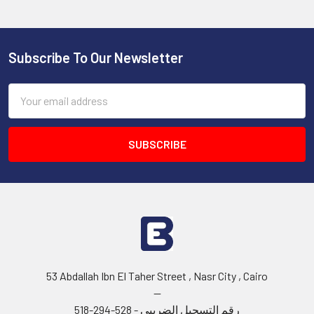
Subscribe To Our Newsletter
Footer
Email
Address
53 Abdallah Ibn El Taher Street , Nasr City , Cairo
--
رقم التسجيل الضريبي - 528-294-518