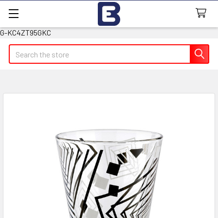
G-KC4ZT95GKC
Search