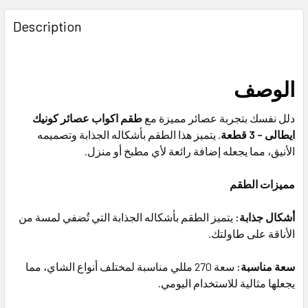
FREQUENTLY
BOUGHT
Description
TOGETHER:
SELECT
الوصف
ALL
دلل نفسك بتجربة عصائر مميزة مع
طقم اكواب عصائر كونيك
ADD
ايطالى – 3 قطعة
. يتميز هذا الطقم بأشكاله الجذابة وتصميمه
SELECTED
TO CART
الأنيق، مما يجعله إضافة رائعة لأي مطبخ أو منزل.
مميزات الطقم
أشكال جذابة:
يتميز الطقم بأشكاله الجذابة التي تُضفي لمسة من
الأناقة على طاولتك.
سعة مناسبة:
سعة 270 مللي مناسبة لمختلف أنواع الشاي، مما
يجعلها مثالية للاستخدام اليومي.