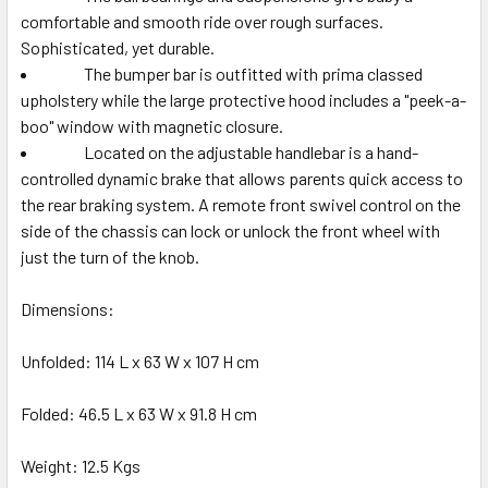
comfortable and smooth ride over rough surfaces.
Sophisticated, yet durable.
The bumper bar is outfitted with prima classed
upholstery while the large protective hood includes a "peek-a-
boo" window with magnetic closure.
Located on the adjustable handlebar is a hand-
controlled dynamic brake that allows parents quick access to
the rear braking system. A remote front swivel control on the
side of the chassis can lock or unlock the front wheel with
just the turn of the knob.
Dimensions:
Unfolded: 114 L x 63 W x 107 H cm
Folded: 46.5 L x 63 W x 91.8 H cm
Weight: 12.5 Kgs