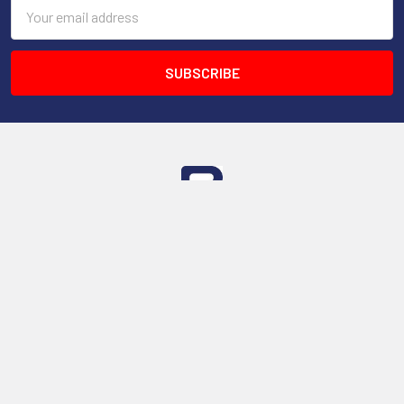
Email
Address
53 Abdallah Ibn El Taher Street , Nasr City , Cairo
--
رقم التسجيل الضريبي - 528-294-518
Call us at 01050534497