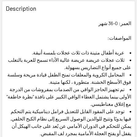
FREQUENTLY
BOUGHT
Description
TOGETHER:
العمر: 0-36 شهر
SELECT
ALL
المواصفات:
ADD
عربة أطفال متينة ذات ثلاث عجلات بلمسة أنيقة.
SELECTED
ثلاث عجلات عريضة عريضة عالية الأداء تسمح للعربة بالتغلب
TO CART
على جميع أنواع التضاريس بسهولة.
المحامل الكروية والمعلقات تمنح الطفل قيادة مريحة وسلسة
فوق الأسطح الخشنة. متطورة ، لكنها متينة.
تم تجهيز الحاجز الواقي من الصدمات بمفروشات من الدرجة
الأولى بينما يشتمل الغطاء الواقي الكبير على نافذة "نظرة خاطفة"
مع إغلاق مغناطيسي.
توجد على المقود القابل للتعديل فرامل ديناميكية يتم التحكم
فيها يدويًا وتتيح للوالدين الوصول السريع إلى نظام الكبح الخلفي.
يمكن للتحكم في الدوران الأمامي عن بُعد على جانب الهيكل أن
يقفل أو يفتح العجلة الأمامية بمجرد لف المقبض.