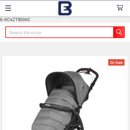
G-KC4ZT95GKC
Search
On Sale