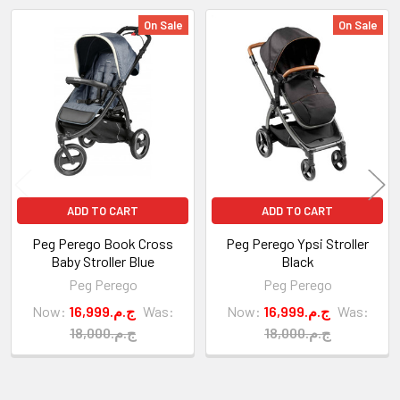
On Sale
On Sale
Related
Products
ADD TO CART
ADD TO CART
Peg Perego Book Cross
Peg Perego Ypsi Stroller
Baby Stroller Blue
Black
Peg Perego
Peg Perego
Now:
16,999.ج.م
Was:
Now:
16,999.ج.م
Was:
18,000.ج.م
18,000.ج.م