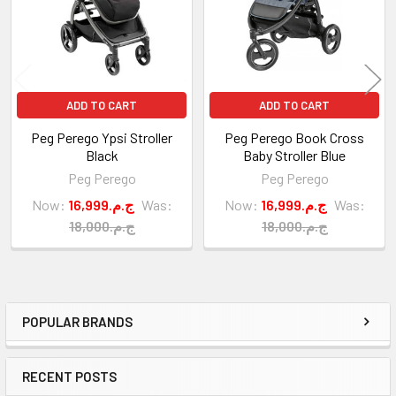
ADD TO CART
ADD TO CART
Peg Perego Ypsi Stroller
Peg Perego Book Cross
Black
Baby Stroller Blue
Peg Perego
Peg Perego
Now:
16,999.ج.م
Was:
Now:
16,999.ج.م
Was:
18,000.ج.م
18,000.ج.م
POPULAR BRANDS
Sidebar
RECENT POSTS