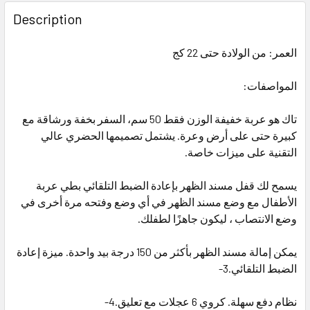
FREQUENTLY
BOUGHT
Description
TOGETHER:
العمر: من الولادة حتى 22 كج
SELECT
ALL
المواصفات:
تاك هو عربة خفيفة الوزن فقط 50 سم، السفر بخفة ورشاقة مع
ADD
SELECTED
كبيرة حتى على أرض وعرة. يشتمل تصميمها الحضري عالي
TO CART
التقنية على ميزات خاصة.
يسمح لك قفل مسند الظهر بإعادة الضبط التلقائي بطي عربة
الأطفال مع وضع مسند الظهر في أي وضع وفتحه مرة أخرى في
وضع الانتصاب ، ليكون جاهزًا لطفلك.
يمكن إمالة مسند الظهر بأكثر من 150 درجة بيد واحدة. ميزة إعادة
الضبط التلقائي.3-
نظام دفع سهلة. كروي 6 عجلات مع تعليق.4-