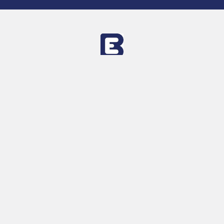
53 Abdallah Ibn El Taher Street , Nasr City , Cairo
--
رقم التسجيل الضريبي - 528-294-518
Call us at 01050534497
Navigate
Categories