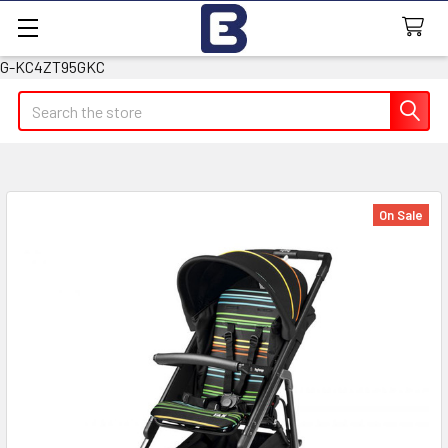
G-KC4ZT95GKC
Search
On Sale