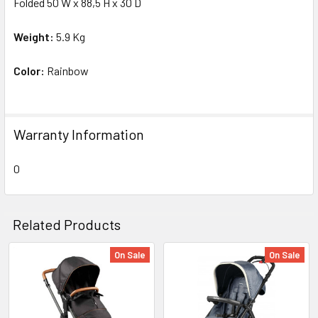
Folded 50 W x 88,5 H x 30 D
Weight:
5.9 Kg
Color:
Rainbow
Warranty Information
0
Related Products
On Sale
On Sale
Related
Products